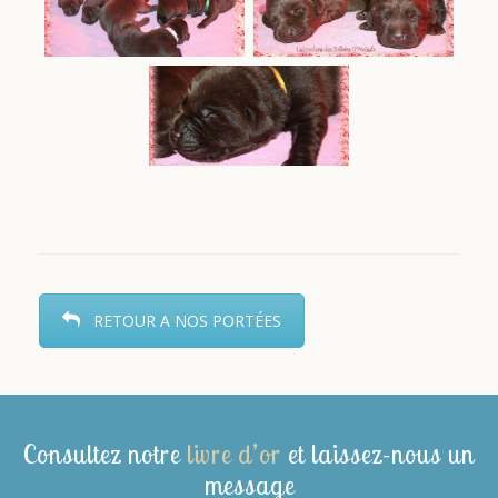
RETOUR A NOS PORTÉES
Consultez notre
livre d’or
et laissez-nous un
message