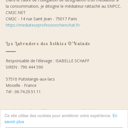
la consommation, je désigne le médiateur rattaché au SNPCC.
CM2C.NET
CM2C - 14 rue Saint Jean - 75017 Paris
https://mediateurprofessionchienchat.fr/
Les Labradors des Selkies O’Naïade
Responsable de l'élevage : ISABELLE SCHAFF
SIREN : 790 444 590
57510 Puttelange-aux-lacs
Moselle - France
Tél : 06.74.29.51.11
© Labradors des Selkies
Création
WEBO ZENITH
Ce site utilise des cookies pour améliorer votre expérience.
En
O'Naïade - Tous droits
savoir plus
réservés
Mentions légales