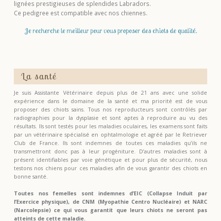
lignées prestigieuses de splendides Labradors.
Ce pedigree est compatible avec nos chiennes.
Je recherche le meilleur pour vous proposer des chiots de qualité.
La santé
Je suis Assistante Vétérinaire depuis plus de 21 ans avec une solide
expérience dans le domaine de la santé et ma priorité est de vous
proposer des chiots sains. Tous nos reproducteurs sont contrôlés par
radiographies pour la dysplasie et sont aptes à reproduire au vu des
résultats. Ils sont testés pour les maladies oculaires, les examens sont faits
par un vétérinaire spécialisé en ophtalmologie et agréé par le Retriever
Club de France. Ils sont indemnes de toutes ces maladies qu’ils ne
transmettront donc pas à leur progéniture. D’autres maladies sont à
présent identifiables par voie génétique et pour plus de sécurité, nous
testons nos chiens pour ces maladies afin de vous garantir des chiots en
bonne santé.
Toutes nos femelles sont indemnes d’EIC (Collapse Induit par
l’Exercice physique), de CNM (Myopathie Centro Nucléaire) et NARC
(Narcolepsie) ce qui vous garantit que leurs chiots ne seront pas
atteints de cette maladie.