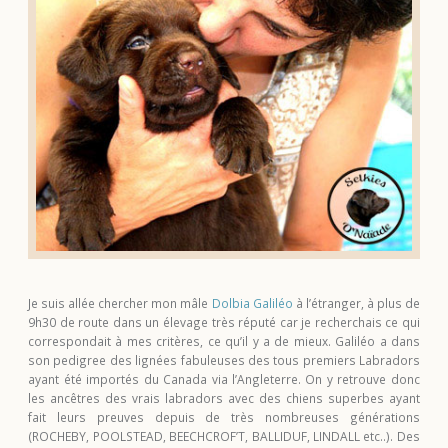
Je suis allée chercher mon mâle
Dolbia Galiléo
à l’étranger, à plus de
9h30 de route dans un élevage très réputé car je recherchais ce qui
correspondait à mes critères, ce qu’il y a de mieux. Galiléo a dans
son pedigree des lignées fabuleuses des tous premiers Labradors
ayant été importés du Canada via l’Angleterre. On y retrouve donc
les ancêtres des vrais labradors avec des chiens superbes ayant
fait leurs preuves depuis de très nombreuses générations
(ROCHEBY, POOLSTEAD, BEECHCROF’T, BALLIDUF, LINDALL etc..). Des