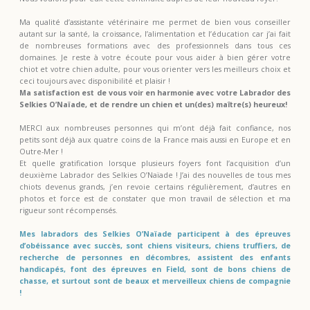
Ma qualité d’assistante vétérinaire me permet de bien vous conseiller
autant sur la santé, la croissance, l’alimentation et l’éducation car j’ai fait
de nombreuses formations avec des professionnels dans tous ces
domaines. Je reste à votre écoute pour vous aider à bien gérer votre
chiot et votre chien adulte, pour vous orienter vers les meilleurs choix et
ceci toujours avec disponibilité et plaisir !
Ma satisfaction est de vous voir en harmonie avec votre Labrador des
Selkies O’Naïade, et de rendre un chien et un(des) maître(s) heureux!
MERCI aux nombreuses personnes qui m’ont déjà fait confiance, nos
petits sont déjà aux quatre coins de la France mais aussi en Europe et en
Outre-Mer !
Et quelle gratification lorsque plusieurs foyers font l’acquisition d’un
deuxième Labrador des Selkies O’Naïade ! J’ai des nouvelles de tous mes
chiots devenus grands, j’en revoie certains régulièrement, d’autres en
photos et force est de constater que mon travail de sélection et ma
rigueur sont récompensés.
Mes labradors des Selkies O’Naïade participent à des épreuves
d’obéissance avec succès, sont chiens visiteurs, chiens truffiers, de
recherche de personnes en décombres, assistent des enfants
handicapés, font des épreuves en Field, sont de bons chiens de
chasse, et surtout sont de beaux et merveilleux chiens de compagnie
!